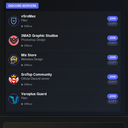
DISCORD SERVERS
vSroMax
JOIN
Filter
COPY
Offline
3MAD Graphic Studios
JOIN
Photoshop Design
COPY
Offline
Mix Store
JOIN
Websites Design
COPY
Offline
SroTop Community
JOIN
Official Discord server
COPY
Offline
Vsroplus Guard
JOIN
Filter
COPY
Offline
MaxiGuard Destek
JOIN
Filter
COPY
Offline