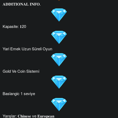
𝐀𝐃𝐃𝐈𝐓𝐈𝐎𝐍𝐀𝐋 𝐈𝐍𝐅𝐎.
Kapasite: 𝟏20
Yari Emek Uzun Süreli Oyun
Gold Ve Coin Sistemi
Baslangic 1 seviye
Yarışlar: 𝐂𝐡𝐢𝐧𝐞𝐬𝐞 ve 𝐄𝐮𝐫𝐨𝐩𝐞𝐚𝐧