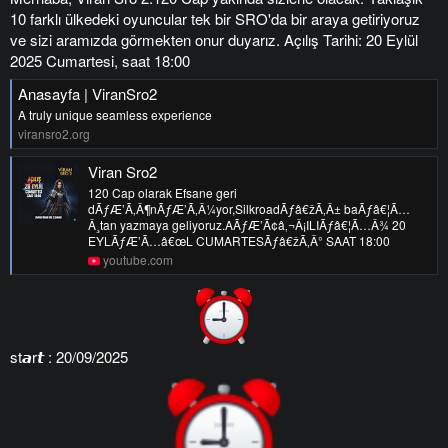
10 farklı ülkedeki oyuncular tek bir SRO'da bir araya getiriyoruz
ve sizi aramızda görmekten onur duyarız. Açılış Tarihi: 20 Eylül
2025 Cumartesi, saat 18:00
Anasayfa | ViranSro2
A truly unique seamless experience
viransro2.org
Viran Sro2
120 Cap olarak Efsane geri
dÃƒÆ’Ã‚Â¶nÃƒÆ’Ã‚Â¼yor,SilkroadÃƒâ€žÃ‚Â± baÃƒâ€¦Ã…
Â¸tan yazmaya geliyoruz.AÃƒÆ’Ã¢â‚¬Â¡ILIÃƒâ€¦Ã…Â¾ 20
EYLÃƒÆ’Ã…â€œL CUMARTESÃƒâ€žÃ‚Â° SAAT 18:00
youtube.com
st𝙖r𝙩 : 20/09/2025