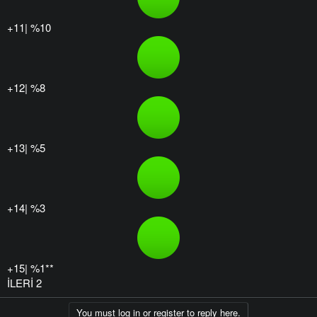
+11| %10
+12| %8
+13| %5
+14| %3
+15| %1**
İLERİ 2
You must log in or register to reply here.