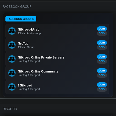
FACEBOOK GROUP
FACEBOOK GROUPS
Silkroad4Arab
JOIN
Official Arab Group
COPY
SroTop
JOIN
Official Group
COPY
Silkroad Online Private Servers
JOIN
Trading & Support
COPY
Silkroad Online Community
JOIN
Trading & Support
COPY
! Silkroad
JOIN
Trading & Support
COPY
DISCORD