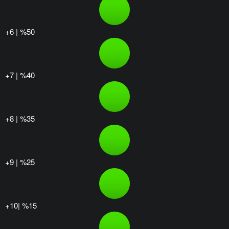
+6 | %50
+7 | %40
+8 | %35
+9 | %25
+10| %15